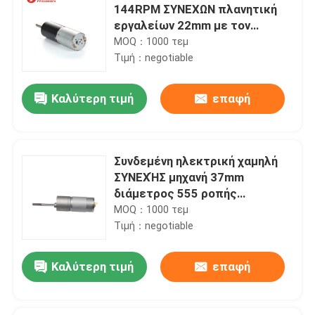
144RPM ΣΥΝΕΧΩΝ πλανητική
εργαλείων 22mm με τον
κωδικοποιητή
MOQ：1000 τεμ
Τιμή：negotiable
Καλύτερη τιμή
επαφή
Συνδεμένη ηλεκτρική χαμηλή
ΣΥΝΕΧΉΣ μηχανή 37mm
διάμετρος 555 ροπής
περιστροφής/λεπτό υψηλή
MOQ：1000 τεμ
μηχανή ΣΥΝΕΧΏΝ εργαλείων
Τιμή：negotiable
Καλύτερη τιμή
επαφή