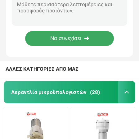
Υψηλό κενό αεραντλιών μικροϋπολογιστών ροής 5LPM 9Lpm για την αυτοκινητική υποστήριξη μέσης
Ζητήστε μια προσφορά
Μικροσκοπική κενή ΣΥΝΕΧΗΣ 3V 12V 24V χαμηλή πίεση αεραντλιών μικροϋπολογιστών για το κάθισμα αυτοκινήτων
Μικροσκοπικό συνεχές ρεύμα 4V 6V 12V 24V αεραντλιών διαφραγμάτων για τις οικιακές συσκευές
Κενό συνεχές ρεύμα 4V 12V 24V αεραντλιών μικροϋπολογιστών διαφραγμάτων για Massager
Αεραντλία μικροϋπολογιστών
3V - 24 αεραντλία κενό 9.6W ΣΥΝΕΧΏΝ μικροϋπολογιστών Β για την αυτοκινητική υποστήριξη μέσης
Κενή αντλία μικροϋπολογιστών
ΑΛΛΕΣ ΚΑΤΗΓΟΡΙΕΣ ΑΠΟ ΜΑΣ
Αεροβαλβίδα μικροϋπολογιστών
Αεραντλία μικροϋπολογιστών
(28)
Αντλία αέρα για καρέκλες μασάζ
Μηχανή εργαλείων μετάλλων μικροϋπολογιστών
ΣΥΝΕΧΗΣ μηχανή μικροϋπολογιστών