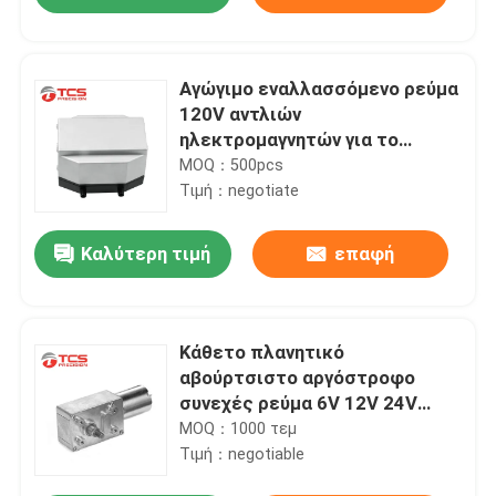
Αγώγιμο εναλλασσόμενο ρεύμα
120V αντλιών
ηλεκτρομαγνητών για το
όργανο ομορφιάς κρεβατιών
MOQ：500pcs
αέρα μασάζ
Τιμή：negotiate
Καλύτερη τιμή
επαφή
Σπίτι
Κάθετο πλανητικό
αβούρτσιστο αργόστροφο
συνεχές ρεύμα 6V 12V 24V
Προϊόντα
μηχανών εργαλείων
MOQ：1000 τεμ
σκουληκιών που συνδέεται
Τιμή：negotiable
Εμφάνιση VR