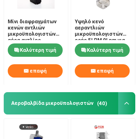
Μίνι διαφραγμάτων
Υψηλό κενό
κενών αντλιών
αεραντλιών
μικροϋπολογιστών
μικροϋπολογιστών
αέρα αντλίες
ροής 5LPM 9Lpm για
ΣΥΝΕΧΩΝ 12V 24V
την αυτοκινητική
Καλύτερη τιμή
Καλύτερη τιμή
17W 15LPM
υποστήριξη μέσης
επαφή
επαφή
Αεροβαλβίδα μικροϋπολογιστών
(40)