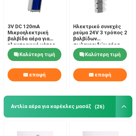
3V DC 120mA
Ηλεκτρικό συνεχές
Μικροηλεκτρική
ρεύμα 24V 3 τρόπος 2
βαλβίδα αέρα για
βαλβίδων
ηλεκτρονικό μέτρο
σωληνοειδών αέρα
αρτηριακής πίεσης
μικροϋπολογιστών
Καλύτερη τιμή
Καλύτερη τιμή
ιατρική οθόνη
βαλβίδα σωληνοειδών
θέσης
επαφή
επαφή
Αντλία αέρα για καρέκλες μασάζ
(26)