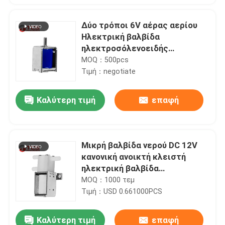
Δύο τρόποι 6V αέρας αερίου
Ηλεκτρική βαλβίδα
ηλεκτροσόλενοειδής
Μικροηλεκτρική Μινιατούρα
MOQ：500pcs
60mA
Τιμή：negotiate
Καλύτερη τιμή
επαφή
Μικρή βαλβίδα νερού DC 12V
κανονική ανοικτή κλειστή
ηλεκτρική βαλβίδα
ηλεκτροσόλενοειδούς
MOQ：1000 τεμ
προσαρμοσμένη
Τιμή：USD 0.661000PCS
Καλύτερη τιμή
επαφή