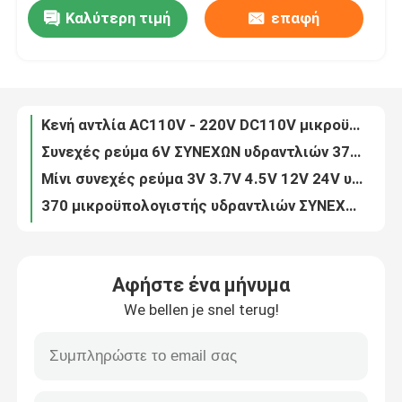
Καλύτερη τιμή
επαφή
Ηλεκτρικά συνεχές ρεύμα κενών αντλιών αέρα μικροϋπολογιστών/εναλλασσόμενο ρεύμα 12V - 220V για Massager
Μεγάλη κενή αντλία 10LPM μικροϋπολογιστών ροής ηλεκτρική - κενή αντλία διαφραγμάτων 15LPM μίνι
Σχετικά με εμάς
Κενή αντλία 4LPM διαφραγμάτων αέρα μικροϋπολογιστών - 6LPM για τη μηχανή ομορφιάς
Κενή αντλία AC110V - 220V DC110V μικροϋπολογιστών Massager - αεραντλία διαφραγμάτων 220V
Επισκεψή εργοστασίου
Συνεχές ρεύμα 6V ΣΥΝΕΧΩΝ υδραντλιών 370 μικροϋπολογιστών - 24V για το νανο όργανο ξαναγεμισμάτων νερού ψεκασμού
Μίνι συνεχές ρεύμα 3V 3.7V 4.5V 12V 24V υδραντλιών ΣΥΝΕΧΩΝ μηχανών για τη μηχανή κατανάλωσης νερού
Έλεγχος ποιότητας
370 μικροϋπολογιστής υδραντλιών ΣΥΝΕΧΏΝ μηχανών 12V 24V 6V για το ιατρικό οξυγόνο
Συνεχές ρεύμα διαφραγμάτων 12V 24V υδραντλιών μικροϋπολογιστών αναρρόφησης για Oxygenerator
Επικοινωνήστε μαζί μας
Μίνι συνεχές ρεύμα 1.5LPM υδραντλιών 12V μικροϋπολογιστών διαφραγμάτων - 3LPM για τη μηχανή καφέ
Αντλία ΣΥΝΕΧΟΎΣ αναρρόφησης χαμηλής πίεσης 24V 12V υδραντλιών μικροϋπολογιστών μηχανών καφέ ROSH
Ειδήσεις
Αφήστε ένα μήνυμα
Μικροσκοπικό ηλεκτρομαγνητικό εναλλασσόμενο ρεύμα 220V διαφραγμάτων αντλιών για Massager, όργανο ομορφιάς
We bellen je snel terug!
Μικροσκοπικό ηλεκτρομαγνητικό εναλλασσόμενο ρεύμα 24V 220V 240V αντλιών για Massager
Υποθέσεις
Υψηλό ανώτατο 35LPM ροής ηλεκτρομαγνητικό εναλλασσόμενο ρεύμα 24V 220V 240V αεραντλιών για τη μηχανή ομορφιάς
Ηλεκτρομαγνητικά μέσα ΣΥΝΕΧΟΥΣ 18V αερίου σωληνοειδών μικροϋπολογιστών αντιφατικά για το ATM
Μπλογκ
Κενή αεραντλία 12V περισσότερο από 3.5LPM ISO9001 μικροϋπολογιστών καθισμάτων αυτοκινήτων εγκεκριμένη