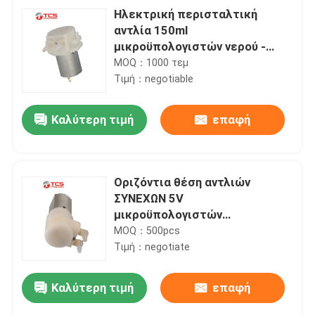
Ηλεκτρική περισταλτική
αντλία 150ml
μικροϋπολογιστών νερού -
300ml για τον καθαρισμό του
MOQ：1000 τεμ
σταθμού βάσης ρομπότ
Τιμή：negotiable
Καλύτερη τιμή
επαφή
Οριζόντια θέση αντλιών
ΣΥΝΕΧΩΝ 5V
μικροϋπολογιστών
περισταλτική για το όργανο
MOQ：500pcs
ομορφιάς
Τιμή：negotiate
Καλύτερη τιμή
επαφή