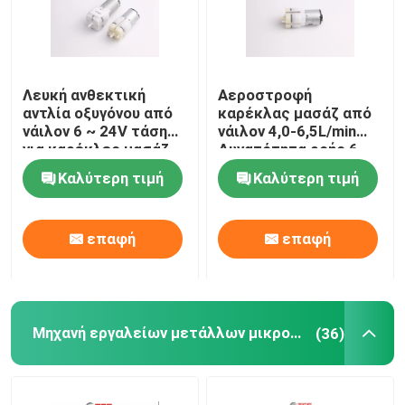
Λευκή ανθεκτική
Αεροστροφή
αντλία οξυγόνου από
καρέκλας μασάζ από
νάιλον 6 ~ 24V τάση
νάιλον 4,0-6,5L/min
για καρέκλες μασάζ
Δυνατότητα ροής 6-
αυτοκινήτου
24V
Καλύτερη τιμή
Καλύτερη τιμή
επαφή
επαφή
Μηχανή εργαλείων μετάλλων μικροϋπολογιστών
(36)