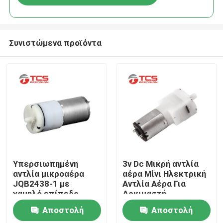
Συνιστώμενα προϊόντα
Σπίτι
Υπερσιωπημένη
3v Dc Μικρή αντλία
αντλία μικροαέρα
αέρα Μίνι Ηλεκτρική
JQB2438-1 με
Αντλία Αέρα Για
Προϊόντα
χαμηλό επίπεδο
Δοκιμαστή
θορύβου 2.4W ισχύς
Αιμορραγίας
Αποστολή
Αποστολή
και ροή
Εμφάνιση VR