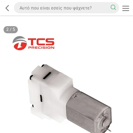
2
/
5