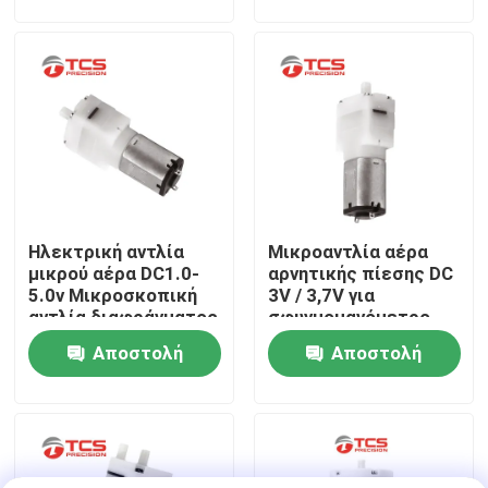
ερώτησης
ερώτησης
Σχετικά με εμάς
Επισκεψή εργοστασίου
Έλεγχος ποιότητας
Ηλεκτρική αντλία
Μικροαντλία αέρα
Επικοινωνήστε μαζί μας
μικρού αέρα DC1.0-
αρνητικής πίεσης DC
5.0v Μικροσκοπική
3V / 3,7V για
αντλία διαφράγματος
σφυγμομανόμετρο
Ειδήσεις
για εφαρμογές
ROSH
Αποστολή
Αποστολή
παιχνιδιών
ερώτησης
ερώτησης
Υποθέσεις
Μπλογκ