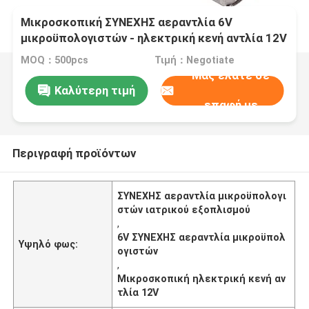
Μικροσκοπική ΣΥΝΕΧΗΣ αεραντλία 6V
μικροϋπολογιστών - ηλεκτρική κενή αντλία 12V
για το ιατρικό εξοπλισμό
MOQ：500pcs
Τιμή：Negotiate
Μας ελάτε σε
Καλύτερη τιμή
επαφή με
Περιγραφή προϊόντων
ΣΥΝΕΧΗΣ αεραντλία μικροϋπολογι
στών ιατρικού εξοπλισμού
,
6V ΣΥΝΕΧΗΣ αεραντλία μικροϋπολ
Υψηλό φως:
ογιστών
,
Μικροσκοπική ηλεκτρική κενή αν
τλία 12V