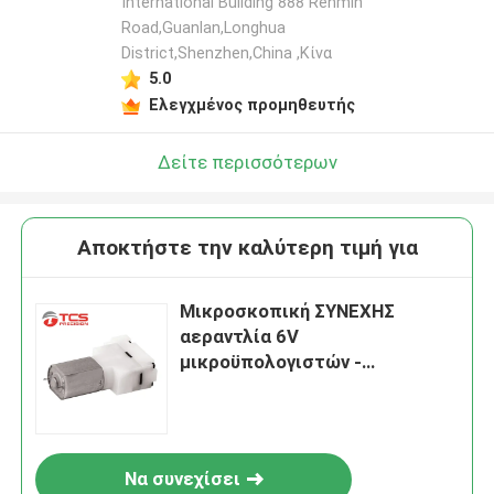
International Building 888 Renmin
Road,Guanlan,Longhua
District,Shenzhen,China ,Κίνα
5.0
Ελεγχμένος προμηθευτής
Δείτε περισσότερων
Αποκτήστε την καλύτερη τιμή για
Μικροσκοπική ΣΥΝΕΧΗΣ
αεραντλία 6V
μικροϋπολογιστών -
ηλεκτρική κενή αντλία 12V για
το ιατρικό εξοπλισμό
Να συνεχίσει