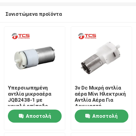
Συνιστώμενα προϊόντα
Υπερσιωπημένη
3v Dc Μικρή αντλία
αντλία μικροαέρα
αέρα Μίνι Ηλεκτρική
Σπίτι
JQB2438-1 με
Αντλία Αέρα Για
χαμηλό επίπεδο
Δοκιμαστή
θορύβου 2.4W ισχύς
Αιμορραγίας
Προϊόντα
Αποστολή
Αποστολή
και ροή
ερώτησης
ερώτησης
Εμφάνιση VR