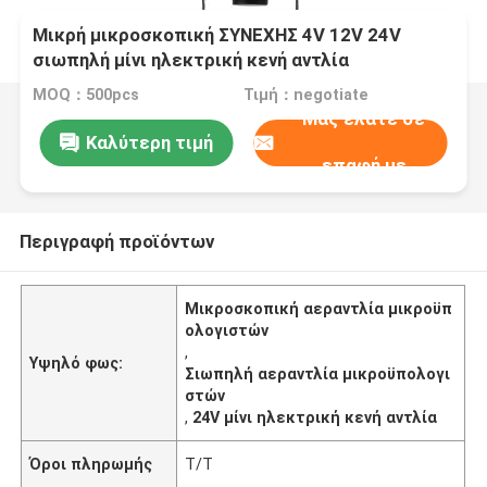
Μικρή μικροσκοπική ΣΥΝΕΧΗΣ 4V 12V 24V
σιωπηλή μίνι ηλεκτρική κενή αντλία
αεραντλιών μικροϋπολογιστών
MOQ：500pcs
Τιμή：negotiate
Μας ελάτε σε
Καλύτερη τιμή
επαφή με
Περιγραφή προϊόντων
Μικροσκοπική αεραντλία μικροϋπ
ολογιστών
,
Υψηλό φως:
Σιωπηλή αεραντλία μικροϋπολογι
στών
,
24V μίνι ηλεκτρική κενή αντλία
Όροι πληρωμής
T/T