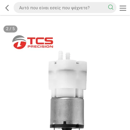
2
/
5