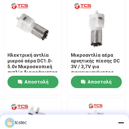
Σχετικά με εμάς
Επισκεψή εργοστασίου
Έλεγχος ποιότητας
Ηλεκτρική αντλία
Μικροαντλία αέρα
μικρού αέρα DC1.0-
αρνητικής πίεσης DC
5.0v Μικροσκοπική
3V / 3,7V για
Επικοινωνήστε μαζί μας
αντλία διαφράγματος
σφυγμομανόμετρο
για εφαρμογές
ROSH
Αποστολή
Αποστολή
παιχνιδιών
Ειδήσεις
ερώτησης
ερώτησης
Υποθέσεις
tcstec
Μπλογκ