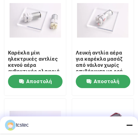
Σχετικά με εμάς
Επισκεψή εργοστασίου
Καρέκλα μίνι
Λευκή αντλία αέρα
Έλεγχος ποιότητας
ηλεκτρικές αντλίες
για καρέκλα μασάζ
κενού αέρα
από νάιλον χωρίς
ανθεκτικές ελαφριά
επιβάρυνση με ροή
Επικοινωνήστε μαζί μας
φορητές
αέρα 6.0-9.0LPM
Αποστολή
Αποστολή
ερώτησης
ερώτησης
Ειδήσεις
Υποθέσεις
tcstec
Μπλογκ