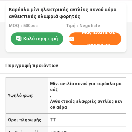
Καρέκλα μίνι ηλεκτρικές αντλίες κενού αέρα
ανθεκτικές ελαφριά φορητές
MOQ：500pcs
Τιμή：Negotiate
Μας ελάτε σε
Καλύτερη τιμή
επαφή με
Περιγραφή προϊόντων
Μίνι αντλία κενού για καρέκλα μα
σάζ
Υψηλό φως:
,
Ανθεκτικές ελαφριές αντλίες κεν
ού αέρα
Όροι πληρωμής
TT