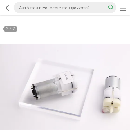
2
/
2