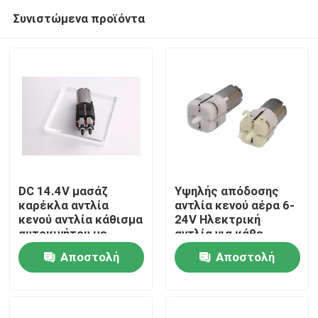
Συνιστώμενα προϊόντα
DC 14.4V μασάζ
Υψηλής απόδοσης
καρέκλα αντλία
αντλία κενού αέρα 6-
κενού αντλία κάθισμα
24V Ηλεκτρική
Σπίτι
αυτοκινήτου με
αντλία για κάθε
βαλβίδα για έξυπνη
καρέκλα μασάζ
Αποστολή
Αποστολή
συσκευή
Προϊόντα
ερώτησης
ερώτησης
Εμφάνιση VR