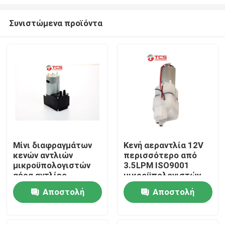
Συνιστώμενα προϊόντα
Μίνι διαφραγμάτων
Κενή αεραντλία 12V
κενών αντλιών
περισσότερο από
Σπίτι
μικροϋπολογιστών
3.5LPM ISO9001
αέρα αντλίες
μικροϋπολογιστών
ΣΥΝΕΧΩΝ 12V 24V
καθισμάτων
Προϊόντα
Αποστολή
Αποστολή
17W 15LPM
αυτοκινήτων
εγκεκριμένη
ερώτησης
ερώτησης
Εμφάνιση VR