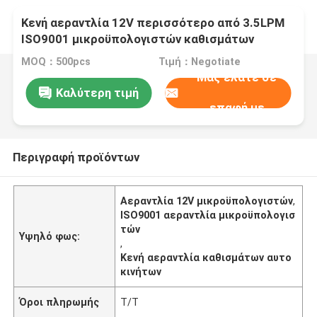
Κενή αεραντλία 12V περισσότερο από 3.5LPM
ISO9001 μικροϋπολογιστών καθισμάτων
αυτοκινήτων εγκεκριμένη
MOQ：500pcs
Τιμή：Negotiate
Μας ελάτε σε
Καλύτερη τιμή
επαφή με
Περιγραφή προϊόντων
Αεραντλία 12V μικροϋπολογιστών
,
ISO9001 αεραντλία μικροϋπολογισ
τών
Υψηλό φως:
,
Κενή αεραντλία καθισμάτων αυτο
κινήτων
Όροι πληρωμής
T/T