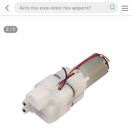
2
/
6