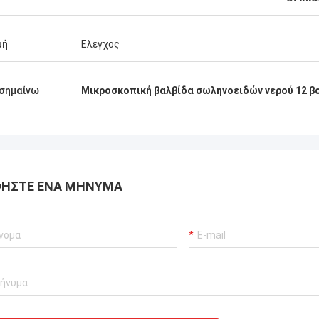
μή
Ελεγχος
σημαίνω
Μικροσκοπική βαλβίδα σωληνοειδών νερού 12 β
ΉΣΤΕ ΈΝΑ ΜΉΝΥΜΑ