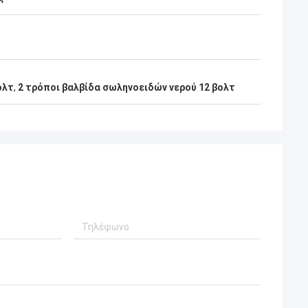
ολτ
,
2 τρόποι βαλβίδα σωληνοειδών νερού 12 βολτ