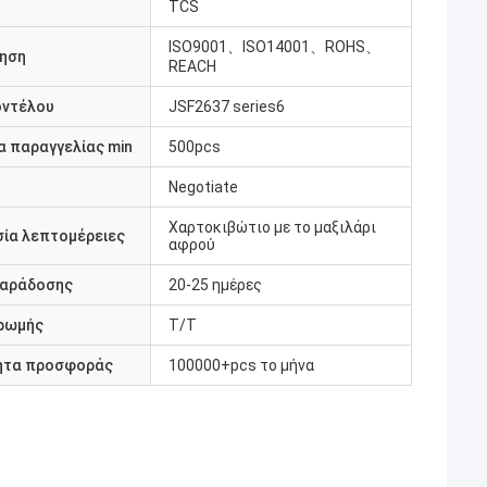
TCS
ISO9001、ISO14001、ROHS、
ηση
REACH
οντέλου
JSF2637 series6
 παραγγελίας min
500pcs
Negotiate
Χαρτοκιβώτιο με το μαξιλάρι
ία λεπτομέρειες
αφρού
παράδοσης
20-25 ημέρες
ρωμής
T/T
ητα προσφοράς
100000+pcs το μήνα