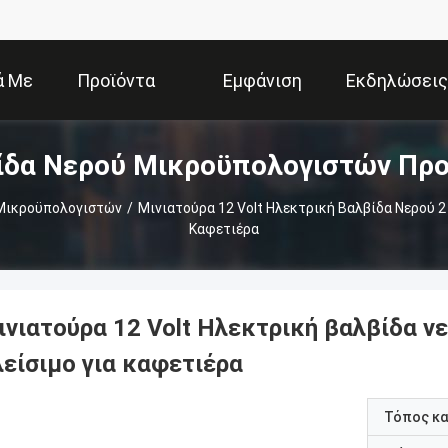
ά Με
Προϊόντα
Εμφάνιση
Εκδηλώσεις
ίδα Νερού Μικροϋπολογιστών Προ
Εμάς
VR
 Μικροϋπολογιστών
/
Μινιατούρα 12 Volt Ηλεκτρική Βαλβίδα Νερού 2
Καφετιέρα
ινιατούρα 12 Volt Ηλεκτρική βαλβίδα ν
λείσιμο για καφετιέρα
Τόπος κ