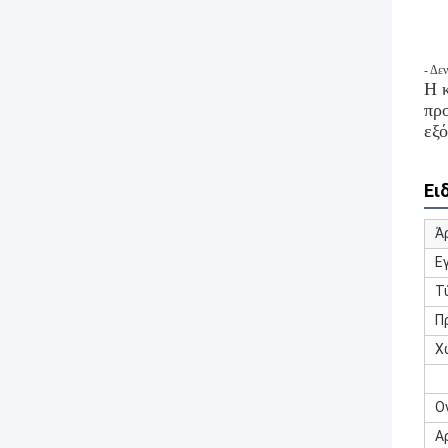
- Δε
Η κ
προ
εξό
Ει
Ά
Ε
Τ
Π
Χ
Ο
Α