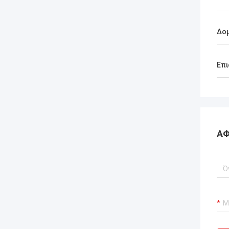
Δο
Επι
ΑΦ