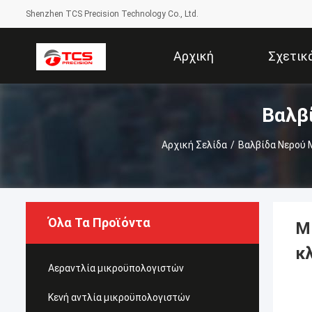
Shenzhen TCS Precision Technology Co., Ltd.
Αρχική
Σχετικ
Βαλβ
Σελίδα
Αρχική Σελίδα
/
Βαλβίδα Νερού
Όλα Τα Προϊόντα
Μ
κ
Αεραντλία μικροϋπολογιστών
Κενή αντλία μικροϋπολογιστών