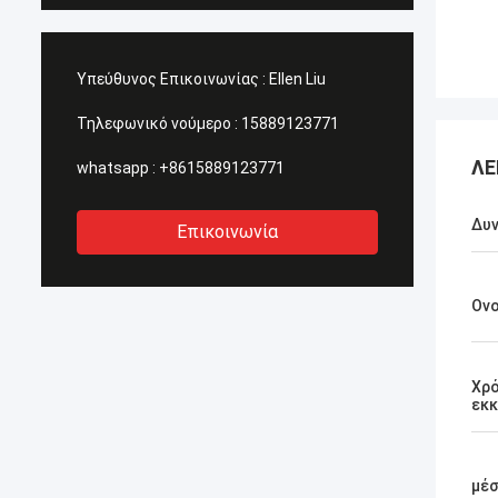
Υπεύθυνος Επικοινωνίας :
Ellen Liu
Τηλεφωνικό νούμερο :
15889123771
ΛΕ
whatsapp :
+8615889123771
Δυν
Επικοινωνία
Ονο
Χρ
εκ
μέ