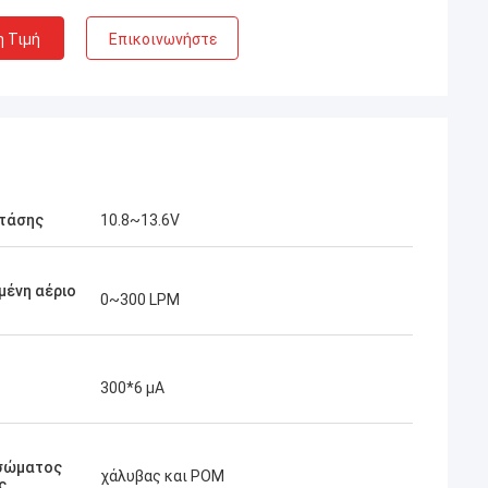
η Τιμή
Επικοινωνήστε
 τάσης
10.8~13.6V
μένη αέριο
0~300 LPM
300*6 μΑ
 σώματος
χάλυβας και POM
ς