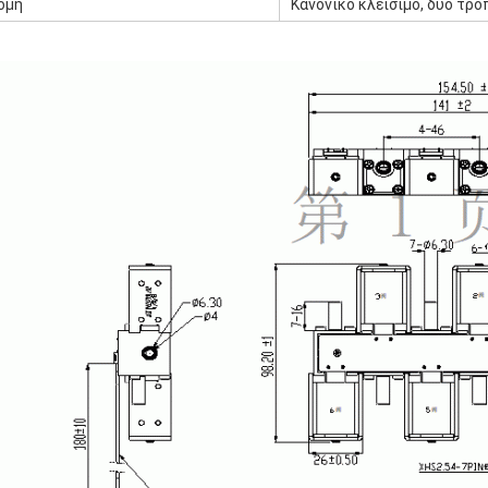
ομή
Κανονικό κλείσιμο, δύο τρόπ