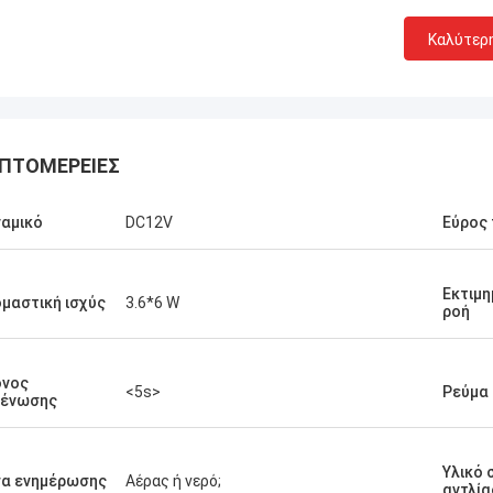
Καλύτερ
ΠΤΟΜΈΡΕΙΕΣ
αμικό
DC12V
Εύρος
Εκτιμη
μαστική ισχύς
3.6*6 W
ροή
όνος
<5s>
Ρεύμα
κένωσης
Υλικό
σα ενημέρωσης
Αέρας ή νερό;
αντλία