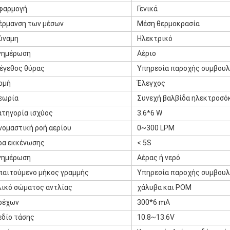
φαρμογή
Γενικά
έρμανση των μέσων
Μέση θερμοκρασία
ύναμη
Ηλεκτρικό
νημέρωση
Αέριο
έγεθος θύρας
Υπηρεσία παροχής συμβου
ομή
Έλεγχος
εωρία
Συνεχή βαλβίδα ηλεκτροσό
ατηγορία ισχύος
3.6*6 W
νομαστική ροή αερίου
0~300 LPM
ρα εκκένωσης
< 5S
νημέρωση
Αέρας ή νερό
παιτούμενο μήκος γραμμής
Υπηρεσία παροχής συμβου
λικό σώματος αντλίας
χάλυβα και POM
ρέχων
300*6 mA
εδίο τάσης
10.8~13.6V