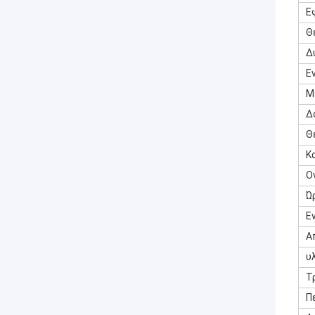
Ε
Θ
Δ
Ε
Μ
Δ
Θ
Κ
Ο
Ώ
Ε
Α
υ
Τ
Π