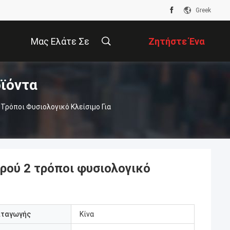
Greek
Μας Ελάτε Σε
Ζητήστε Ένα
ϊόντα
Επαφή Με
Απόσπασμα
 Τρόποι Φυσιολογικό Κλείσιμο Για
ερού 2 τρόποι φυσιολογικό
αταγωγής
Κίνα