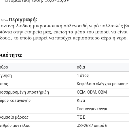
Ονομαστική τάση: 10,8~13,6V
Περιγραφή:
ν ξέρω.
οντινή 2-οδική μικροσκοπική σόλενοειδή νερό πολλαπλές βαλ
ϊόντα στην εταιρεία μας, επειδή τα μέσα του μπορεί να είναι
δους., το οποίο μπορεί να παρέχει περισσότερο αέρα ή νερό.
δικότητα:
ρθρο
αξία
γγύηση
1 έτος
ύπος
Κεφάλαια ελέγχου μείωσης 
ροσαρμοσμένη υποστήριξη
OEM, ODM, OBM
ώρος καταγωγής
Κίνα
Γκουανγκντόνγκ
νομασία μάρκας
ΤΣΣ
ριθμός μοντέλου
JSF2637 σειρά 6