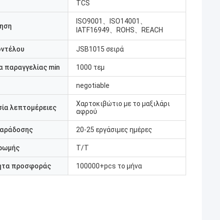
TCS
ISO9001、ISO14001、
ηση
IATF16949、ROHS、REACH
οντέλου
JSB1015 σειρά
 παραγγελίας min
1000 τεμ
negotiable
Χαρτοκιβώτιο με το μαξιλάρι
ία λεπτομέρειες
αφρού
παράδοσης
20-25 εργάσιμες ημέρες
ρωμής
T/T
ητα προσφοράς
100000+pcs το μήνα