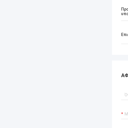
Πρ
υπο
Επι
ΑΦ