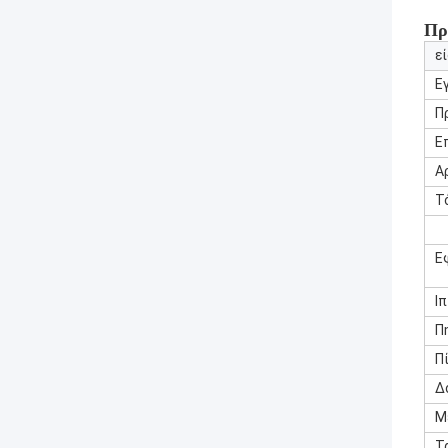
Πρ
ε
Ε
Π
Ε
Α
Τ
Ε
Ι
Π
Π
Δ
Μ
Τ