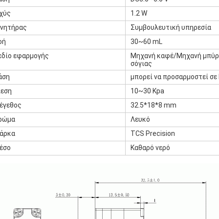
σχύς
1.2 W
ινητήρας
Συμβουλευτική υπηρεσία
οή
30~60 mL
εδίο εφαρμογής
Μηχανή καφέ/Μηχανή μπύρ
σόγιας
άση
μπορεί να προσαρμοστεί σε 
ίεση
10~30 Kpa
έγεθος
32.5*18*8 mm
ρώμα
Λευκό
άρκα
TCS Precision
έσο
Καθαρό νερό