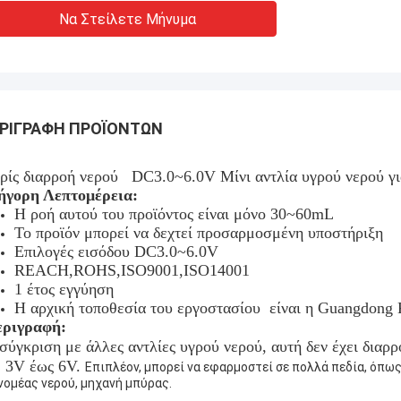
Να Στείλετε Μήνυμα
ΡΙΓΡΑΦΉ ΠΡΟΪΌΝΤΩΝ
ρίς διαρροή νερού DC3.0~6.0V Μίνι αντλία υγρού νερού γ
ήγορη Λεπτομέρεια
:
Η ροή αυτού του προϊόντος είναι μόνο 30~60mL
Το προϊόν μπορεί να δεχτεί προσαρμοσμένη υποστήριξη
Επιλογές εισόδου DC3.0~6.0V
REACH,ROHS,ISO9001,ISO14001
1 έτος εγγύηση
Η αρχική τοποθεσία του εργοστασίου είναι η Guangdong 
ριγραφή:
σύγκριση με άλλες αντλίες υγρού νερού, αυτή δεν έχει διαρ
 3V έως 6V.
Επιπλέον, μπορεί να εφαρμοστεί σε πολλά πεδία, όπως
νομέας νερού, μηχανή μπύρας.