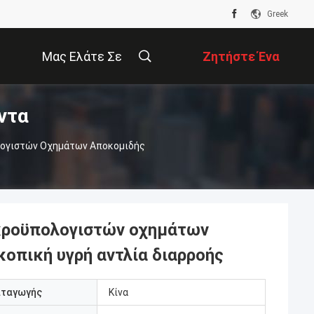
Greek
Μας Ελάτε Σε
Ζητήστε Ένα
ντα
Επαφή Με
Απόσπασμα
λογιστών Οχημάτων Αποκομιδής
ικροϋπολογιστών οχημάτων
οπική υγρή αντλία διαρροής
αταγωγής
Κίνα