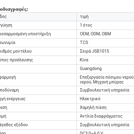
οδιαγραφές:
ίδος
τιμή
γγύηση
1 έτος
ροσαρμοσμένη υποστήριξη
OEM, ODM, OBM
πωνυμία
TCS
ριθμός μοντέλου
Σειρά JSB1015
όπος προέλευσης
Κίνα
Guangdong
φαρμογή
Επεξεργασία πόσιμου νερού
νερού, Μηχανή μπύρας
πποδύναμη
Συμβουλευτική υπηρεσία
ηγή ενέργειας
Ηλεκτρικό
ίεση
Χαμηλή πίεση
ομή
Αντλία διαφράγματος
έγεθος εξόδου
Συμβουλευτική υπηρεσία
άση
DC3.0~6.0 V