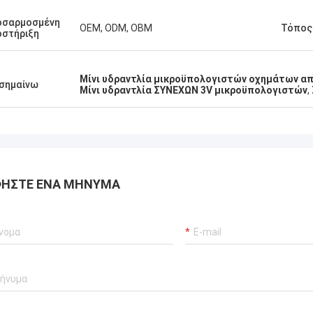
οσαρμοσμένη
OEM, ODM, OBM
Τόπος
στήριξη
Μίνι υδραντλία μικροϋπολογιστών οχημάτων α
σημαίνω
Μίνι υδραντλία ΣΥΝΕΧΩΝ 3V μικροϋπολογιστών
,
ΉΣΤΕ ΈΝΑ ΜΉΝΥΜΑ