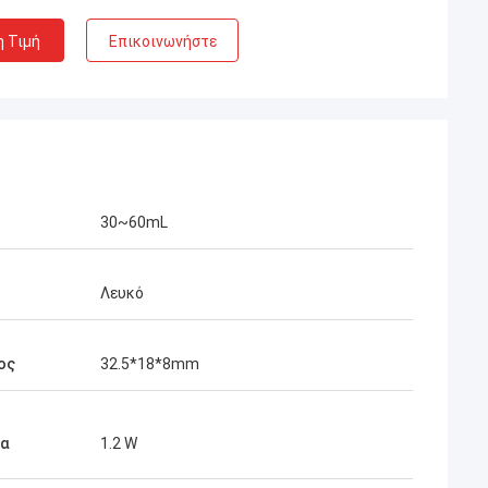
η Τιμή
Επικοινωνήστε
30~60mL
Λευκό
ος
32.5*18*8mm
ία
1.2 W