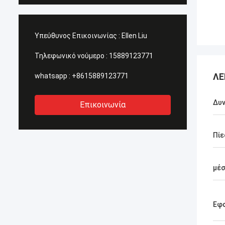
Υπεύθυνος Επικοινωνίας :
Ellen Liu
Τηλεφωνικό νούμερο :
15889123771
ΛΕ
whatsapp :
+8615889123771
Δυν
Επικοινωνία
Πίε
μέ
Εφ