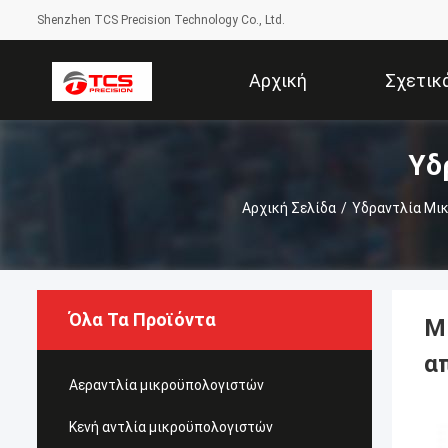
Shenzhen TCS Precision Technology Co., Ltd.
Αρχική
Σχετικ
Υδ
Σελίδα
Αρχική Σελίδα
/
Υδραντλία Μι
Όλα Τα Προϊόντα
Μ
α
Αεραντλία μικροϋπολογιστών
Κενή αντλία μικροϋπολογιστών