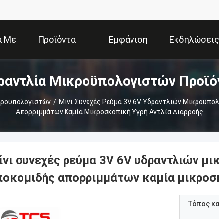
ά Με
Προϊόντα
Εμφάνιση
Εκδηλώσεις
ραντλία Μικροϋπολογιστών Προϊό
Εμάς
VR
κροϋπολογιστών
/
Μίνι Συνεχές Ρεύμα 3V 6V Υδραντλιών Μικροϋπο
Απορριμμάτων Καμία Μικροσκοπική Υγρή Αντλία Διαρροής
ίνι συνεχές ρεύμα 3V 6V υδραντλιών μ
ποκομιδής απορριμμάτων καμία μικροσκ
Τόπος κ