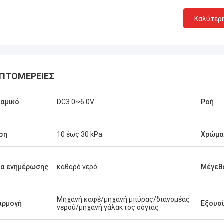
Καλύτερ
ΠΤΟΜΈΡΕΙΕΣ
αμικό
DC3.0~6.0V
Ροή
ση
10 έως 30 kPa
Χρώμα
σα ενημέρωσης
καθαρό νερό
Μέγεθ
Μηχανή καφέ/μηχανή μπύρας/διανομέας
αρμογή
Εξουσ
νερού/μηχανή γάλακτος σόγιας