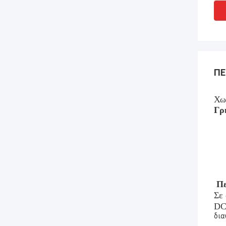
ΠΕ
Χω
Γρ
Πε
Σε 
DC
δια