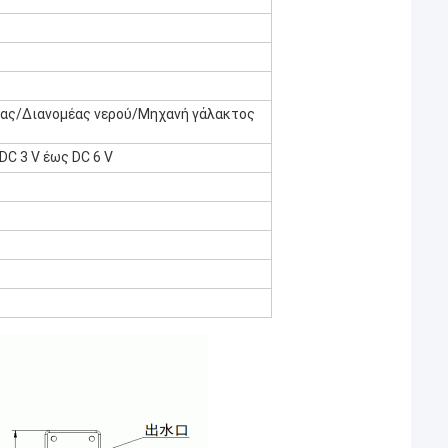
ας/Διανομέας νερού/Μηχανή γάλακτος
DC 3 V έως DC 6 V