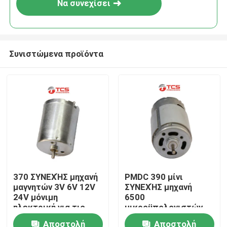
Να συνεχίσει
Συνιστώμενα προϊόντα
Σπίτι
370 ΣΥΝΕΧΉΣ μηχανή
PMDC 390 μίνι
μαγνητών 3V 6V 12V
ΣΥΝΕΧΉΣ μηχανή
Προϊόντα
24V μόνιμη
6500
ηλεκτρική για τις
μικροϋπολογιστών
εγχώριες συσκευές
12V αβούρτσιστος
Αποστολή
Αποστολή
Εμφάνιση VR