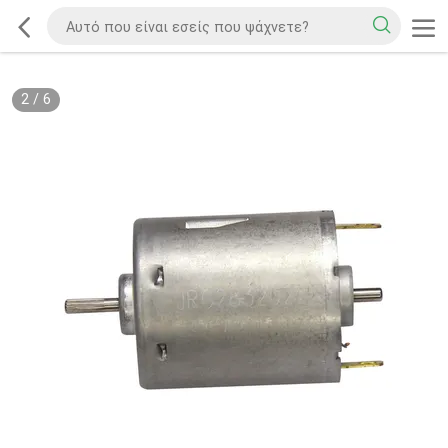
2
/
6