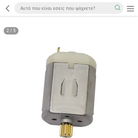
2
/
5