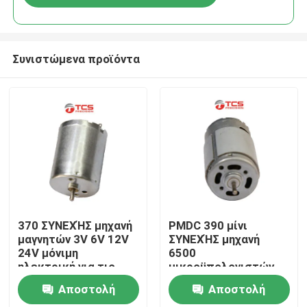
Συνιστώμενα προϊόντα
Σπίτι
370 ΣΥΝΕΧΉΣ μηχανή
PMDC 390 μίνι
μαγνητών 3V 6V 12V
ΣΥΝΕΧΉΣ μηχανή
24V μόνιμη
6500
Προϊόντα
ηλεκτρική για τις
μικροϋπολογιστών
εγχώριες συσκευές
12V αβούρτσιστος
Αποστολή
Αποστολή
βουρτσών
Εμφάνιση VR