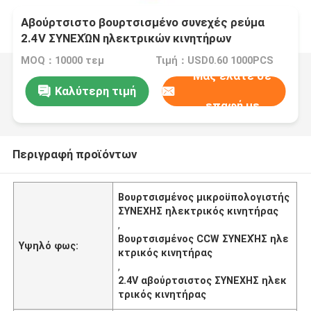
Αβούρτσιστο βουρτσισμένο συνεχές ρεύμα
2.4V ΣΥΝΕΧΏΝ ηλεκτρικών κινητήρων
μικροϋπολογιστών CCW για το έξυπνο σπίτι
MOQ：10000 τεμ
Τιμή：USD0.60 1000PCS
Μας ελάτε σε
Καλύτερη τιμή
επαφή με
Περιγραφή προϊόντων
Βουρτσισμένος μικροϋπολογιστής
ΣΥΝΕΧΗΣ ηλεκτρικός κινητήρας
,
Βουρτσισμένος CCW ΣΥΝΕΧΉΣ ηλε
Υψηλό φως:
κτρικός κινητήρας
,
2.4V αβούρτσιστος ΣΥΝΕΧΗΣ ηλεκ
τρικός κινητήρας