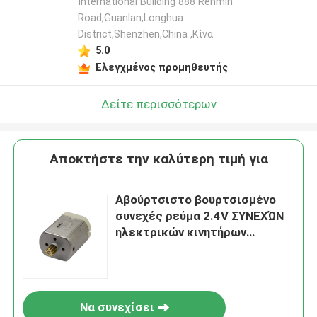
International Building 888 Renmin
Road,Guanlan,Longhua
District,Shenzhen,China ,Κίνα
5.0
Ελεγχμένος προμηθευτής
Δείτε περισσότερων
Αποκτήστε την καλύτερη τιμή για
Αβούρτσιστο βουρτσισμένο
συνεχές ρεύμα 2.4V ΣΥΝΕΧΏΝ
ηλεκτρικών κινητήρων
μικροϋπολογιστών CCW για το
έξυπνο σπίτι
Να συνεχίσει