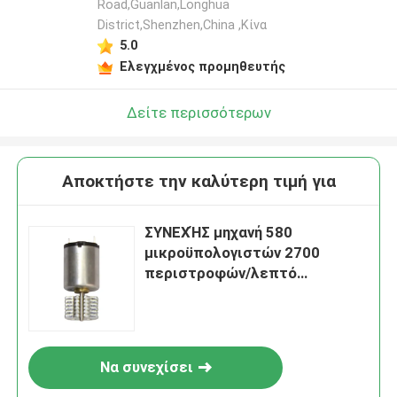
Road,Guanlan,Longhua
District,Shenzhen,China ,Κίνα
5.0
Ελεγχμένος προμηθευτής
Δείτε περισσότερων
Αποκτήστε την καλύτερη τιμή για
ΣΥΝΕΧΉΣ μηχανή 580
μικροϋπολογιστών 2700
περιστροφών/λεπτό
ηλεκτρική αβούρτσιστος
ΣΥΝΕΧΏΝ 13.5V PMDC
βουρτσών που προσαρμόζεται
Να συνεχίσει