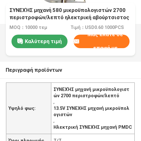
ΣΥΝΕΧΉΣ μηχανή 580 μικροϋπολογιστών 2700
περιστροφών/λεπτό ηλεκτρική αβούρτσιστος
ΣΥΝΕΧΏΝ 13.5V PMDC βουρτσών που
MOQ：10000 τεμ
Τιμή：USD0.60 1000PCS
προσαρμόζεται
Μας ελάτε σε
Καλύτερη τιμή
επαφή με
Περιγραφή προϊόντων
ΣΥΝΕΧΉΣ μηχανή μικροϋπολογιστ
ών 2700 περιστροφών/λεπτό
,
Υψηλό φως:
13.5V ΣΥΝΕΧΗΣ μηχανή μικροϋπολ
ογιστών
,
Ηλεκτρική ΣΥΝΕΧΉΣ μηχανή PMDC
Όροι πληρωμής
T/T