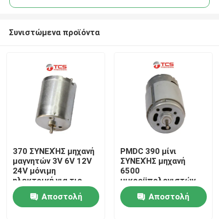
Συνιστώμενα προϊόντα
370 ΣΥΝΕΧΉΣ μηχανή
PMDC 390 μίνι
Σπίτι
μαγνητών 3V 6V 12V
ΣΥΝΕΧΉΣ μηχανή
24V μόνιμη
6500
ηλεκτρική για τις
μικροϋπολογιστών
Προϊόντα
εγχώριες συσκευές
12V αβούρτσιστος
Αποστολή
Αποστολή
βουρτσών
περιστροφής/λεπτό
Εμφάνιση VR
ερώτησης
ερώτησης