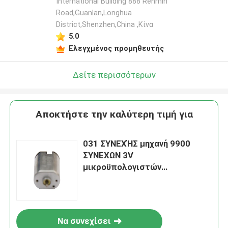
International Building 888 Renmin
Road,Guanlan,Longhua
District,Shenzhen,China ,Κίνα
5.0
Ελεγχμένος προμηθευτής
Δείτε περισσότερων
Αποκτήστε την καλύτερη τιμή για
031 ΣΥΝΕΧΉΣ μηχανή 9900
ΣΥΝΕΧΩΝ 3V
μικροϋπολογιστών
ηλεκτρικός αβούρτσιστος
βουρτσών περιστροφής/
λεπτό PMDC που
προσαρμόζεται
Να συνεχίσει