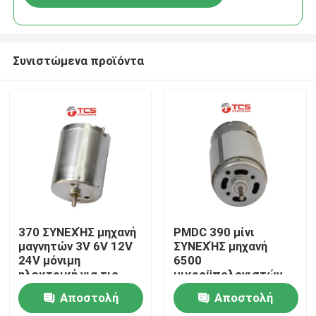
Συνιστώμενα προϊόντα
Σπίτι
370 ΣΥΝΕΧΉΣ μηχανή
PMDC 390 μίνι
μαγνητών 3V 6V 12V
ΣΥΝΕΧΉΣ μηχανή
24V μόνιμη
6500
Προϊόντα
ηλεκτρική για τις
μικροϋπολογιστών
εγχώριες συσκευές
12V αβούρτσιστος
Αποστολή
Αποστολή
βουρτσών
Εμφάνιση VR