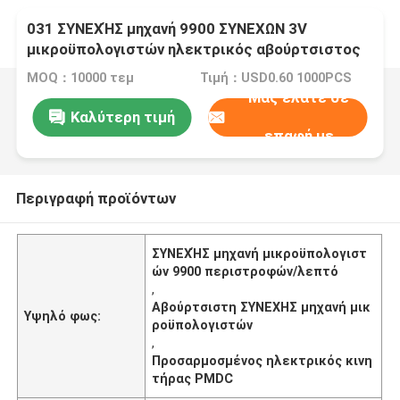
031 ΣΥΝΕΧΉΣ μηχανή 9900 ΣΥΝΕΧΩΝ 3V
μικροϋπολογιστών ηλεκτρικός αβούρτσιστος
βουρτσών περιστροφής/λεπτό PMDC που
MOQ：10000 τεμ
Τιμή：USD0.60 1000PCS
προσαρμόζεται
Μας ελάτε σε
Καλύτερη τιμή
επαφή με
Περιγραφή προϊόντων
ΣΥΝΕΧΉΣ μηχανή μικροϋπολογιστ
ών 9900 περιστροφών/λεπτό
,
Αβούρτσιστη ΣΥΝΕΧΗΣ μηχανή μικ
Υψηλό φως:
ροϋπολογιστών
,
Προσαρμοσμένος ηλεκτρικός κινη
τήρας PMDC