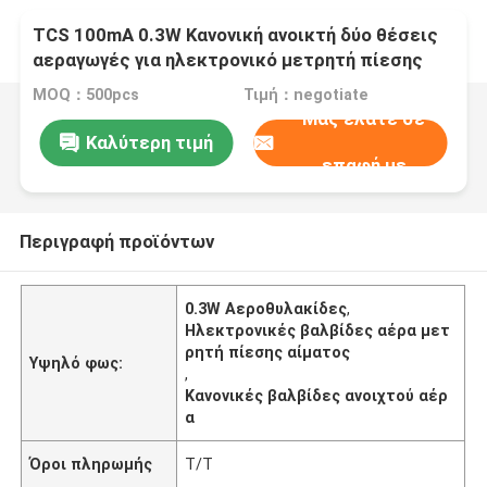
TCS 100mA 0.3W Κανονική ανοικτή δύο θέσεις
αεραγωγές για ηλεκτρονικό μετρητή πίεσης
αίματος
MOQ：500pcs
Τιμή：negotiate
Μας ελάτε σε
Καλύτερη τιμή
επαφή με
Περιγραφή προϊόντων
0.3W Αεροθυλακίδες
,
Ηλεκτρονικές βαλβίδες αέρα μετ
ρητή πίεσης αίματος
Υψηλό φως:
,
Κανονικές βαλβίδες ανοιχτού αέρ
α
Όροι πληρωμής
T/T