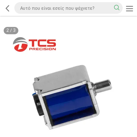
2
/
3