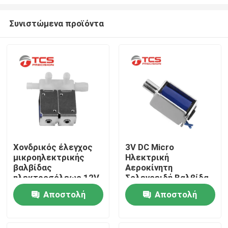
Συνιστώμενα προϊόντα
Χονδρικός έλεγχος
3V DC Micro
μικροηλεκτρικής
Ηλεκτρική
Σπίτι
βαλβίδας
Αεροκίνητη
ηλεκτροσόλεως 12V
Σολενοειδή Βαλβίδα
Για
Προϊόντα
Αποστολή
Αποστολή
Σφυγμομανόμετρο
ερώτησης
ερώτησης
Εμφάνιση VR