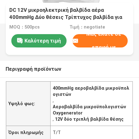
DC 12V μικροηλεκτρική βαλβίδα αέρα
400mmHg Δύο θέσεις Τρίπτυχος βαλβίδα για
οξυγονητήρα
MOQ：500pcs
Τιμή：negotiate
Μας ελάτε σε
Καλύτερη τιμή
επαφή με
Περιγραφή προϊόντων
400mmHg αεροβαλβίδα μικροϋπολ
ογιστών
,
Υψηλό φως:
Αεροβαλβίδα μικροϋπολογιστών
Oxygenerator
,
12V δύο τριπλή βαλβίδα θέσης
Όροι πληρωμής
T/T