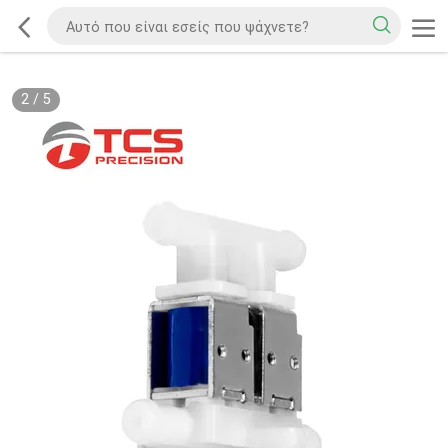
2
/
5