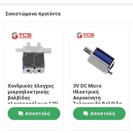
Συνιστώμενα προϊόντα
Χονδρικός έλεγχος
3V DC Micro
μικροηλεκτρικής
Ηλεκτρική
Σπίτι
βαλβίδας
Αεροκίνητη
ηλεκτροσόλεως 12V
Σολενοειδή Βαλβίδα
Για
Προϊόντα
Αποστολή
Αποστολή
Σφυγμομανόμετρο
ερώτησης
ερώτησης
Εμφάνιση VR