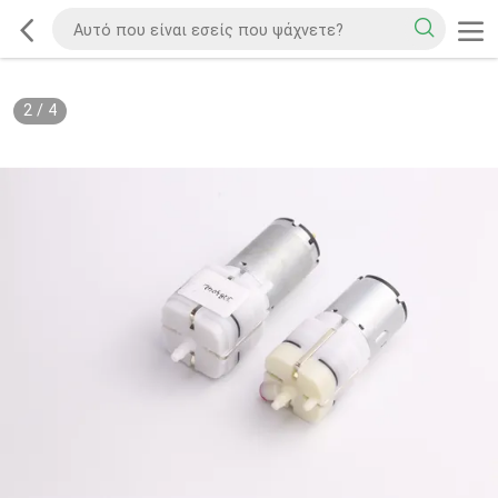
2
/
4