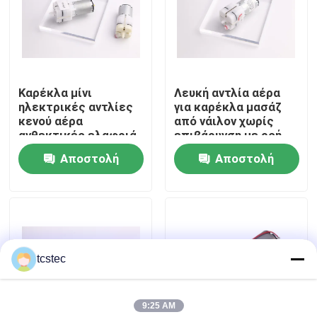
Σχετικά με εμάς
Επισκεψή εργοστασίου
Καρέκλα μίνι
Λευκή αντλία αέρα
ηλεκτρικές αντλίες
για καρέκλα μασάζ
κενού αέρα
από νάιλον χωρίς
Έλεγχος ποιότητας
ανθεκτικές ελαφριά
επιβάρυνση με ροή
φορητές
αέρα 6.0-9.0LPM
Αποστολή
Αποστολή
Επικοινωνήστε μαζί μας
ερώτησης
ερώτησης
Ειδήσεις
tcstec
Υποθέσεις
9:25 AM
Μπλογκ