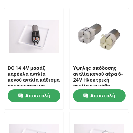
DC 14.4V μασάζ
Υψηλής απόδοσης
καρέκλα αντλία
αντλία κενού αέρα 6-
κενού αντλία κάθισμα
24V Ηλεκτρική
αυτοκινήτου με
αντλία για κάθε
βαλβίδα για έξυπνη
καρέκλα μασάζ
Σπίτι
Αποστολή
Αποστολή
συσκευή
ερώτησης
ερώτησης
Προϊόντα
Εμφάνιση VR