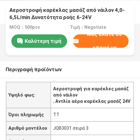
Αεροστροφή καρέκλας μασάζ από νάιλον 4,0-
6,5L/min Δυνατότητα ροής 6-24V
MOQ：500pcs
Τιμή：Negotiate
Μας ελάτε σε
Καλύτερη τιμή
επαφή με
Περιγραφή προϊόντων
Αεροστροφή για καρέκλες μασάζ
Υψηλό φως:
από νάιλον
,
Αντλία αέρα καρέκλας μασάζ 24V
Όροι πληρωμής
TT
Αριθμό μοντέλου
JQB3031 σειρά 3