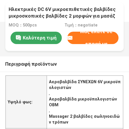
Ηλεκτρικές DC 6V μικροεπιθετικές βαλβίδες
μικροσκοπικές βαλβίδες 2 μορφών για μασάζ
MOQ：500pcs
Τιμή：negotiate
Μας ελάτε σε
Καλύτερη τιμή
επαφή με
Περιγραφή προϊόντων
Αεροβαλβίδα ΣΥΝΕΧΩΝ 6V μικροϋπ
ολογιστών
,
Αεροβαλβίδα μικροϋπολογιστών
Υψηλό φως:
OBM
,
Massager 2 βαλβίδες σωληνοειδώ
ν τρόπων