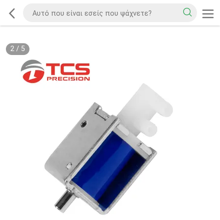
2
/
5