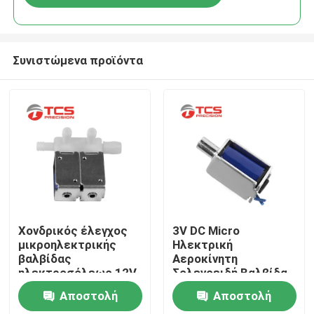
Συνιστώμενα προϊόντα
Σπίτι
Χονδρικός έλεγχος
3V DC Micro
μικροηλεκτρικής
Ηλεκτρική
βαλβίδας
Αεροκίνητη
Προϊόντα
ηλεκτροσόλεως 12V
Σολενοειδή Βαλβίδα
Για
Αποστολή
Αποστολή
Σφυγμομανόμετρο
Εμφάνιση VR