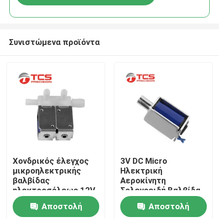
Συνιστώμενα προϊόντα
Σπίτι
Χονδρικός έλεγχος
3V DC Micro
μικροηλεκτρικής
Ηλεκτρική
βαλβίδας
Αεροκίνητη
Προϊόντα
ηλεκτροσόλεως 12V
Σολενοειδή Βαλβίδα
Για
Αποστολή
Αποστολή
Σφυγμομανόμετρο
Εμφάνιση VR