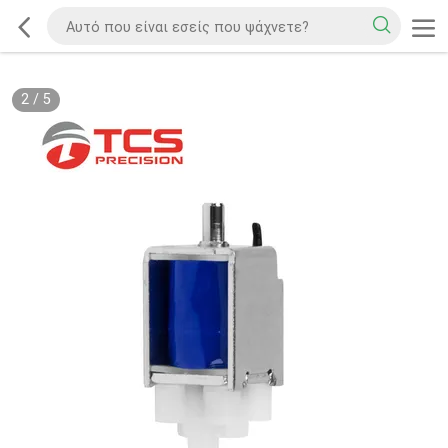
2
/
5