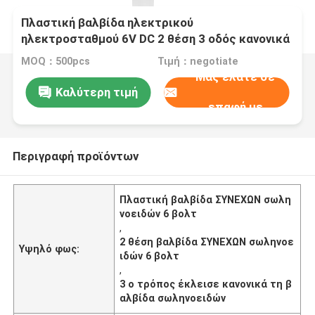
Πλαστική βαλβίδα ηλεκτρικού
ηλεκτροσταθμού 6V DC 2 θέση 3 οδός κανονικά
κλειστή
MOQ：500pcs
Τιμή：negotiate
Μας ελάτε σε
Καλύτερη τιμή
επαφή με
Περιγραφή προϊόντων
Πλαστική βαλβίδα ΣΥΝΕΧΩΝ σωλη
νοειδών 6 βολτ
,
2 θέση βαλβίδα ΣΥΝΕΧΩΝ σωληνοε
Υψηλό φως:
ιδών 6 βολτ
,
3 ο τρόπος έκλεισε κανονικά τη β
αλβίδα σωληνοειδών