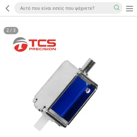
2
/
3