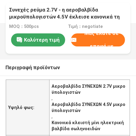
Συνεχές ρεύμα 2.7V - η αεροβαλβίδα
μικροϋπολογιστών 4.5V έκλεισε κανονικά τη
μίνι ηλεκτρική βαλβίδα σωληνοειδών
MOQ：500pcs
Τιμή：negotiate
Μας ελάτε σε
Καλύτερη τιμή
επαφή με
Περιγραφή προϊόντων
Αεροβαλβίδα ΣΥΝΕΧΩΝ 2.7V μικρο
ϋπολογιστών
,
Αεροβαλβίδα ΣΥΝΕΧΩΝ 4.5V μικρο
Υψηλό φως:
ϋπολογιστών
,
Κανονικά κλειστή μίνι ηλεκτρική
βαλβίδα σωληνοειδών