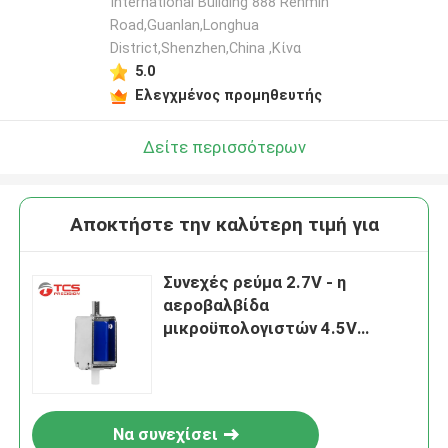
International Building 888 Renmin
Road,Guanlan,Longhua
District,Shenzhen,China ,Κίνα
5.0
Ελεγχμένος προμηθευτής
Δείτε περισσότερων
Αποκτήστε την καλύτερη τιμή για
Συνεχές ρεύμα 2.7V - η
αεροβαλβίδα
μικροϋπολογιστών 4.5V
έκλεισε κανονικά τη μίνι
ηλεκτρική βαλβίδα
σωληνοειδών
Να συνεχίσει