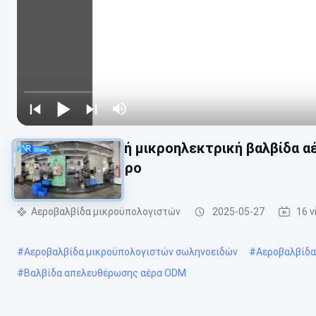
Κανονική ανοικτή μικροηλεκτρική βαλβίδα α
σφυγμομανόμετρο
Αεροβαλβίδα μικροϋπολογιστών
2025-05-27
16 v
#
Αεροβαλβίδα μικροϋπολογιστών σωληνοειδών
#
Αεροβαλβίδα
#
Βαλβίδα απελευθέρωσης αέρα ODM