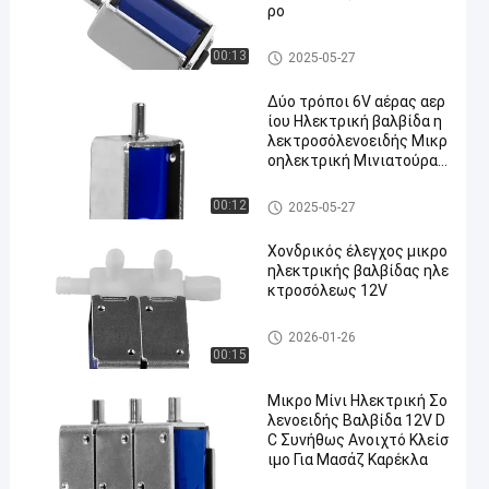
ρο
Αεροβαλβίδα μικροϋπολογισ
00:13
2025-05-27
τών
Δύο τρόποι 6V αέρας αερ
ίου Ηλεκτρική βαλβίδα η
λεκτροσόλενοειδής Μικρ
οηλεκτρική Μινιατούρα
60mA
Αεροβαλβίδα μικροϋπολογισ
00:12
2025-05-27
τών
Χονδρικός έλεγχος μικρο
ηλεκτρικής βαλβίδας ηλε
κτροσόλεως 12V
Αεροβαλβίδα μικροϋπολογισ
2026-01-26
τών
00:15
Μικρο Μίνι Ηλεκτρική Σο
λενοειδής Βαλβίδα 12V D
C Συνήθως Ανοιχτό Κλείσ
ιμο Για Μασάζ Καρέκλα