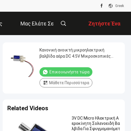
Greek
ς
Μας Ελάτε Σε
Ζητήστε Ένα
Επαφή Με
Απόσπασμα
Κανονική ανοικτή μικροηλεκτρική
βαλβίδα αέρα DC 4.5V Μικροσκοπικές
βαλβίδες για σφυγμομανόμετρο
Επικοινωνήστε τώρα
Μάθετε Περισσότερα
Related Videos
3V DC Micro Ηλεκτρική Α
εροκίνητη Σολενοειδή Βα
λβίδα Για Σφυγμομανόμετ