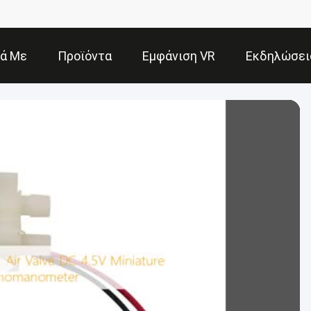
κά Με
Προϊόντα
Εμφάνιση VR
Εκδηλώσει
Εμάς