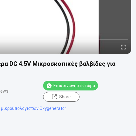
έρα DC 4.5V Μικροσκοπικές βαλβίδες για
Επικοινωνήστε τώρα
iews
Share
 μικροϋπολογιστών Oxygenerator