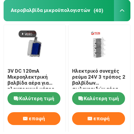
Αεροβαλβίδα μικροϋπολογιστών
(40)
Υδραντλία μικροϋπολογιστών
Βαλβίδα νερού μικροϋπολογιστών
Περισταλτική αντλία μικροϋπολογιστών
3V DC 120mA
Ηλεκτρικό συνεχές
Ηλεκτρομαγνητική αντλία
Μικροηλεκτρική
ρεύμα 24V 3 τρόπος 2
βαλβίδα αέρα για
βαλβίδων
ηλεκτρονικό μέτρο
σωληνοειδών αέρα
Αντιφατικός ηλεκτρομαγνήτης σωληνοειδών
αρτηριακής πίεσης
μικροϋπολογιστών
Καλύτερη τιμή
Καλύτερη τιμή
ιατρική οθόνη
βαλβίδα σωληνοειδών
θέσης
επαφή
επαφή