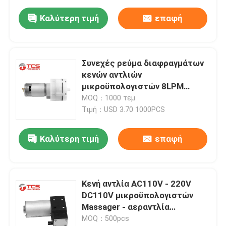
Καλύτερη τιμή
επαφή
Συνεχές ρεύμα διαφραγμάτων
κενών αντλιών
μικροϋπολογιστών 8LPM
10LPM 14LPM 12V/24V για το
MOQ：1000 τεμ
διογκώσιμο κρεβάτι
Τιμή：USD 3.70 1000PCS
Καλύτερη τιμή
επαφή
Κενή αντλία AC110V - 220V
DC110V μικροϋπολογιστών
Massager - αεραντλία
διαφραγμάτων 220V
MOQ：500pcs