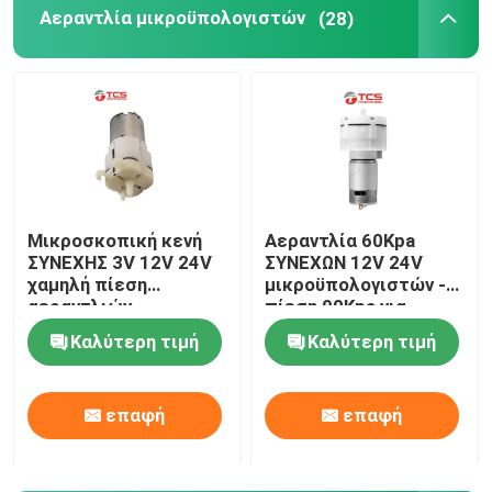
Αεραντλία μικροϋπολογιστών
(28)
Ζητήστε μια προσφορά
Αεραντλία μικροϋπολογιστών
Κενή αντλία μικροϋπολογιστών
Μικροσκοπική κενή
Αεραντλία 60Kpa
ΣΥΝΕΧΗΣ 3V 12V 24V
ΣΥΝΕΧΩΝ 12V 24V
Αεροβαλβίδα μικροϋπολογιστών
χαμηλή πίεση
μικροϋπολογιστών -
αεραντλιών
πίεση 90Kpa για
μικροϋπολογιστών
Massager
Αντλία αέρα για καρέκλες μασάζ
Καλύτερη τιμή
Καλύτερη τιμή
για το κάθισμα
αυτοκινήτων
Μηχανή εργαλείων μετάλλων μικροϋπολογιστών
επαφή
επαφή
ΣΥΝΕΧΗΣ μηχανή μικροϋπολογιστών