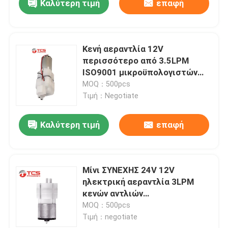
Καλύτερη τιμή
επαφή
Κενή αεραντλία 12V
περισσότερο από 3.5LPM
ISO9001 μικροϋπολογιστών
καθισμάτων αυτοκινήτων
MOQ：500pcs
εγκεκριμένη
Τιμή：Negotiate
Καλύτερη τιμή
επαφή
Μίνι ΣΥΝΕΧΗΣ 24V 12V
ηλεκτρική αεραντλία 3LPM
κενών αντλιών
μικροϋπολογιστών - 7LPM για
MOQ：500pcs
Massager
Τιμή：negotiate