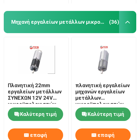
Μηχανή εργαλείων μετάλλων μικροϋπολογιστών
(36)
Πλανητική 22mm
πλανητική εργαλείων
εργαλείων μετάλλων
μηχανών εργαλείων
ΣΥΝΕΧΩΝ 12V 24V
μετάλλων
μικροϋπολογιστών
μικροϋπολογιστών
διάσταση
20mm μηχανή
Καλύτερη τιμή
Καλύτερη τιμή
περιλήψεων μηχανών
ΣΥΝΕΧΩΝ 12V 24V με
με τον κωδικοποιητή
μειωμένος
επαφή
επαφή