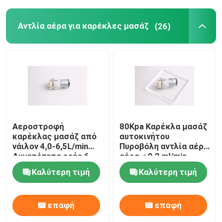
Αντλία αέρα για καρέκλες μασάζ
(26)
Αεροστροφή
80Kpa Καρέκλα μασάζ
καρέκλας μασάζ από
αυτοκινήτου
νάιλον 4,0-6,5L/min
Πυροβόλη αντλία αέρα
Δυνατότητα ροής 6-
αέρα < 0,2 ml/min
24V
Καλύτερη τιμή
Καλύτερη τιμή
επαφή
επαφή