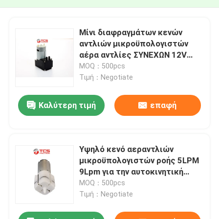
Μίνι διαφραγμάτων κενών
αντλιών μικροϋπολογιστών
αέρα αντλίες ΣΥΝΕΧΩΝ 12V
24V 17W 15LPM
MOQ：500pcs
Τιμή：Negotiate
Καλύτερη τιμή
επαφή
Υψηλό κενό αεραντλιών
μικροϋπολογιστών ροής 5LPM
9Lpm για την αυτοκινητική
υποστήριξη μέσης
MOQ：500pcs
Τιμή：Negotiate