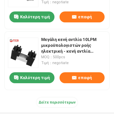
Τιμή：negotiate
Καλύτερη τιμή
επαφή
Μεγάλη κενή αντλία 10LPM
μικροϋπολογιστών ροής
ηλεκτρική - κενή αντλία
διαφραγμάτων 15LPM μίνι
MOQ：500pcs
Τιμή：negotiate
Καλύτερη τιμή
επαφή
Σπίτι
Προϊόντα
Δείτε περισσότερων
Εμφάνιση VR