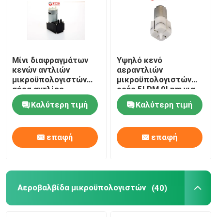
Μίνι διαφραγμάτων
Υψηλό κενό
κενών αντλιών
αεραντλιών
μικροϋπολογιστών
μικροϋπολογιστών
αέρα αντλίες
ροής 5LPM 9Lpm για
ΣΥΝΕΧΩΝ 12V 24V
την αυτοκινητική
Καλύτερη τιμή
Καλύτερη τιμή
17W 15LPM
υποστήριξη μέσης
επαφή
επαφή
Σπίτι
Προϊόντα
Αεροβαλβίδα μικροϋπολογιστών
(40)
Εμφάνιση VR