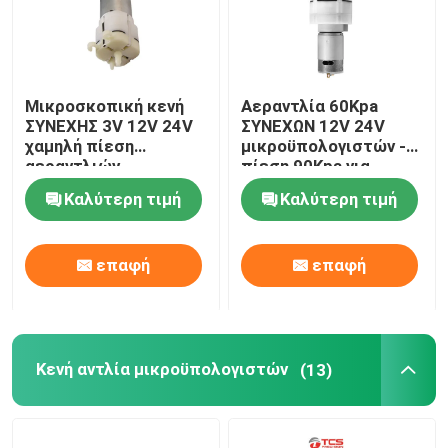
Μικροσκοπική κενή
Αεραντλία 60Kpa
ΣΥΝΕΧΗΣ 3V 12V 24V
ΣΥΝΕΧΩΝ 12V 24V
χαμηλή πίεση
μικροϋπολογιστών -
αεραντλιών
πίεση 90Kpa για
μικροϋπολογιστών
Massager
Καλύτερη τιμή
Καλύτερη τιμή
για το κάθισμα
αυτοκινήτων
επαφή
επαφή
Κενή αντλία μικροϋπολογιστών
(13)