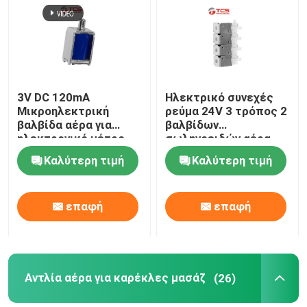
Σχετικά με εμάς
Επισκεψή εργοστασίου
3V DC 120mA
Ηλεκτρικό συνεχές
Μικροηλεκτρική
ρεύμα 24V 3 τρόπος 2
βαλβίδα αέρα για
βαλβίδων
Έλεγχος ποιότητας
ηλεκτρονικό μέτρο
σωληνοειδών αέρα
αρτηριακής πίεσης
μικροϋπολογιστών
Καλύτερη τιμή
Καλύτερη τιμή
ιατρική οθόνη
βαλβίδα σωληνοειδών
Επικοινωνήστε μαζί μας
θέσης
επαφή
επαφή
Ειδήσεις
Υποθέσεις
Αντλία αέρα για καρέκλες μασάζ
(26)
Μπλογκ