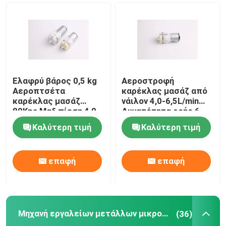
Ζητήστε μια προσφορά
Αεραντλία μικροϋπολογιστών
Ελαφρύ βάρος 0,5 kg
Αεροστροφή
Κενή αντλία μικροϋπολογιστών
Αεροπτσέτα
καρέκλας μασάζ από
καρέκλας μασάζ
νάιλον 4,0-6,5L/min
80Kpa Μαξ πίεση 4,0 ~
Δυνατότητα ροής 6-
6,5L/Min
24V
Αεροβαλβίδα μικροϋπολογιστών
Καλύτερη τιμή
Καλύτερη τιμή
Αντλία αέρα για καρέκλες μασάζ
επαφή
επαφή
Μηχανή εργαλείων μετάλλων μικροϋπολογιστών
Μηχανή εργαλείων μετάλλων μικροϋπολογιστών
(36)
ΣΥΝΕΧΗΣ μηχανή μικροϋπολογιστών