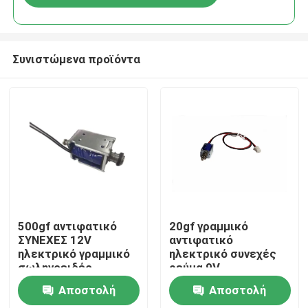
Συνιστώμενα προϊόντα
Σπίτι
500gf αντιφατικό
20gf γραμμικό
ΣΥΝΕΧΕΣ 12V
αντιφατικό
ηλεκτρικό γραμμικό
ηλεκτρικό συνεχές
Προϊόντα
σωληνοειδές
ρεύμα 9V
ηλεκτρομαγνητών
ηλεκτρομαγνητών
Αποστολή
Αποστολή
σωληνοειδών
σωληνοειδών για την
Εμφάνιση VR