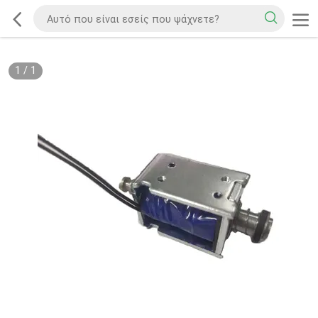
1
/
1