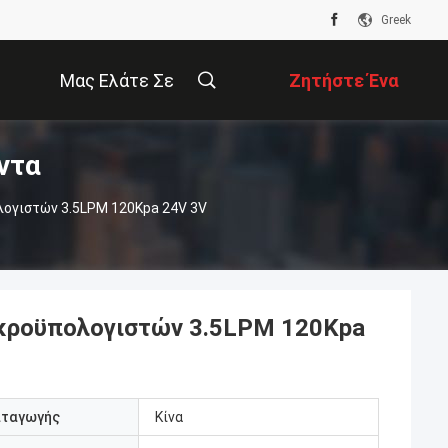
Greek
Μας Ελάτε Σε
Ζητήστε Ένα
ντα
Επαφή Με
Απόσπασμα
ογιστών 3.5LPM 120Kpa 24V 3V
ικροϋπολογιστών 3.5LPM 120Kpa
αταγωγής
Κίνα