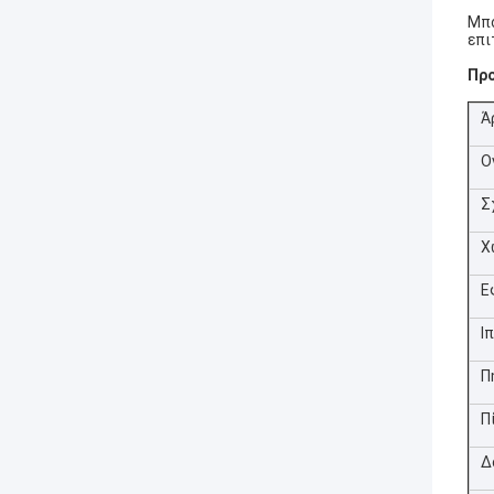
Μπο
επι
Πρ
Ά
Ο
Σ
Χ
Ε
Ι
Π
Π
Δ