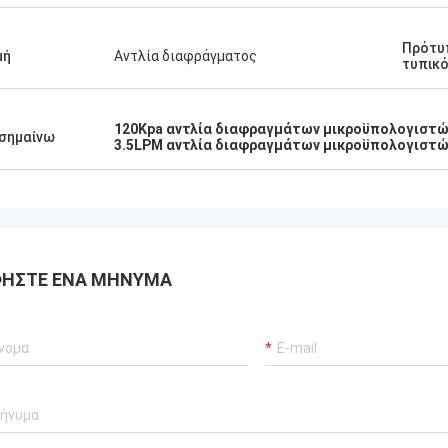
Πρότυπ
μή
Αντλία διαφράγματος
τυπικ
120Kpa αντλία διαφραγμάτων μικροϋπολογιστώ
σημαίνω
3.5LPM αντλία διαφραγμάτων μικροϋπολογιστώ
ΉΣΤΕ ΈΝΑ ΜΉΝΥΜΑ