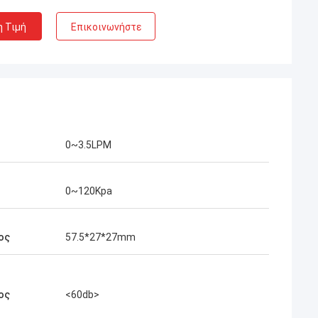
η Τιμή
Επικοινωνήστε
0~3.5LPM
0~120Kpa
ος
57.5*27*27mm
ος
<60db>