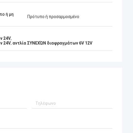
ο ή μη
Πρότυπο ή προσαρμοσμένο
ό
ν 24V
,
ν 24V
,
αντλία ΣΥΝΕΧΏΝ διαφραγμάτων 6V 12V