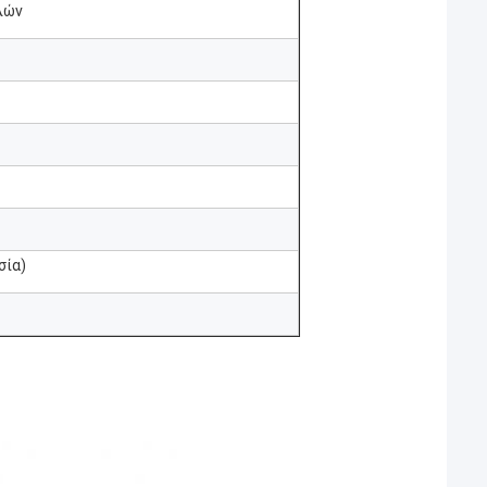
λών
σία)