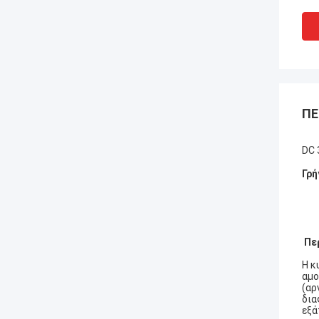
ΠΕ
DC 
Γρή
Πε
Η κ
αμο
(αρ
δια
εξά