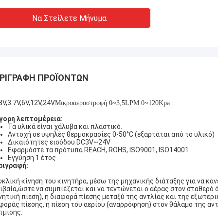
Να Στείλετε Μήνυμα
ΡΙΓΡΑΦΉ ΠΡΟΪΌΝΤΩΝ
3V,3.7V,6V,12V,24V
Μικροαεροστροφή 0~3,5LPM 0~120Kpa
γορη λεπτομέρεια
:
Τα υλικά είναι χάλυβα και πλαστικό.
Αντοχή σε υψηλές θερμοκρασίες 0-50°C (εξαρτάται από το υλικό)
Δικαιότητες εισόδου DC3V~24V
Εφαρμόστε τα πρότυπα REACH, ROHS, ISO9001, ISO14001
Εγγύηση 1 έτος
ριγραφή:
υκλική κίνηση του κινητήρα, μέσω της μηχανικής διάταξης για να κάν
ιβαία,ώστε να συμπιέζεται και να τεντώνεται ο αέρας στον σταθερό 
νητική πίεση), η διαφορά πίεσης μεταξύ της αντλίας και της εξωτερ
φοράς πίεσης, η πίεση του αερίου (αναρρόφηση) στον θάλαμο της αντ
τμισης.