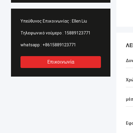
Υπεύθυνος Επικοινωνίας :
Ellen Liu
Τηλεφωνικό νούμερο :
15889123771
ΛΕ
whatsapp :
+8615889123771
Δυν
Επικοινωνία
Χρ
μέ
Εφ