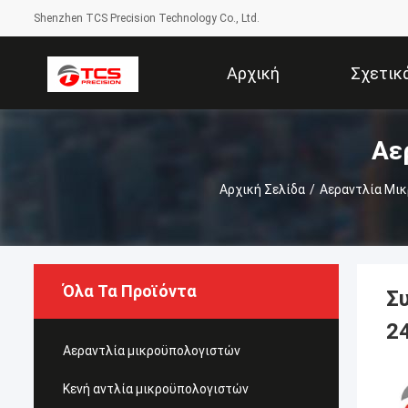
Shenzhen TCS Precision Technology Co., Ltd.
Αρχική
Σχετικ
Αε
Σελίδα
Αρχική Σελίδα
/
Αεραντλία Μι
Όλα Τα Προϊόντα
Σ
2
Αεραντλία μικροϋπολογιστών
Κενή αντλία μικροϋπολογιστών