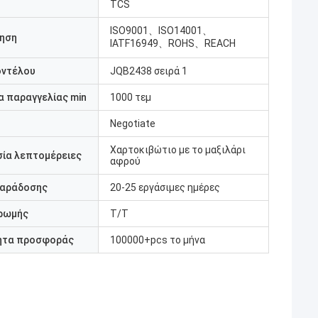
TCS
ISO9001、ISO14001、
ηση
IATF16949、ROHS、REACH
οντέλου
JQB2438 σειρά 1
 παραγγελίας min
1000 τεμ
Negotiate
Χαρτοκιβώτιο με το μαξιλάρι
ία λεπτομέρειες
αφρού
παράδοσης
20-25 εργάσιμες ημέρες
ρωμής
T/T
ητα προσφοράς
100000+pcs το μήνα