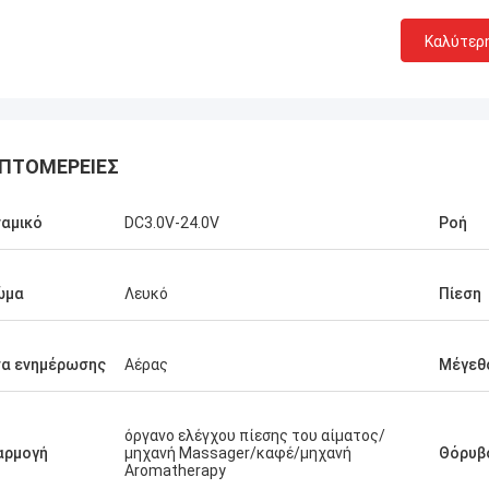
Καλύτερ
ΠΤΟΜΈΡΕΙΕΣ
αμικό
DC3.0V-24.0V
Ροή
ώμα
Λευκό
Πίεση
σα ενημέρωσης
Αέρας
Μέγεθ
όργανο ελέγχου πίεσης του αίματος/
αρμογή
μηχανή Massager/καφέ/μηχανή
Θόρυβ
Aromatherapy