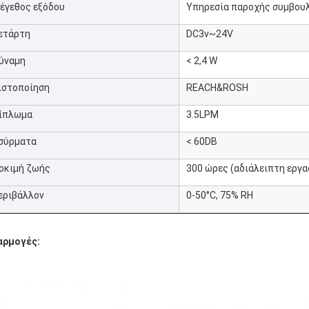
έγεθος εξόδου
Υπηρεσία παροχής συμβου
ετάρτη
DC3v~24V
ύναμη
< 2,4 W
ιστοποίηση
REACH&ROSH
ίπλωμα
3.5LPM
σύρματα
< 60DB
οκιμή ζωής
300 ώρες (αδιάλειπτη εργα
εριβάλλον
0-50°C, 75% RH
αρμογές: