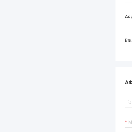
Δο
Επι
ΑΦ