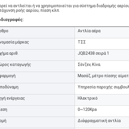
ρεί να αντλείται ή να χρησιμοποιείται για σύστημα διαδρομής αερίο
τάχυνση ροής αερίου, πίεση κλπ.
οδιαγραφές:
ρθρο
Αντλία αέρα
νομασία μάρκας
ΤΣΣ
χήμα αριθ.
JQB2438 σειρά 1
ώρος καταγωγής
Σένζεν, Κίνα.
φαρμογή
Μασάζ, μέτρο πίεσης αίματ
πποδύναμη
Υπηρεσία παροχής συμβου
ηγή ενέργειας
Ηλεκτρικό
ίεση
0~120Kpa
ομή
Διάφραγματική αντλία