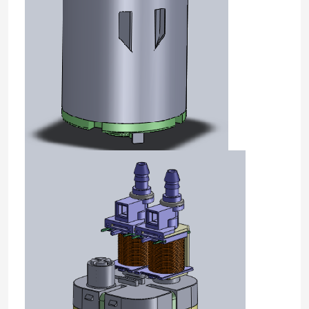
Υδραντλία μικροϋπολογιστών
Βαλβίδα νερού μικροϋπολογιστών
Περισταλτική αντλία μικροϋπολογιστών
Ηλεκτρομαγνητική αντλία
Αντιφατικός ηλεκτρομαγνήτης σωληνοειδών