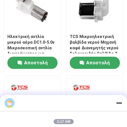
Ηλεκτρική αντλία
TCS Μικροηλεκτρική
μικρού αέρα DC1.0-5.0v
βαλβίδα νερού Μηχανή
Μικροσκοπική αντλία
καφέ Διανεμητής νερού
διαφράγματος για
Σολενοειδής βαλβίδα 2
εφαρμογές παιχνιδιών
οδών
Αποστολή
Αποστολή
ερώτησης
ερώτησης
2:17 AM