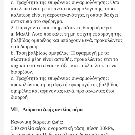
c. Τραχύτητα της επιφάνειας συναρμολόγησης: Όσο
πιο λεία είναι η επιφάνεια συναρμολόγησης, τόσο
καλύτερη είναι η αεροστεγανότητα, η οποία θα έχει
αντίκτυπο στο σφύριγμα.
2. Παράγοντες που επηρεάζουν τη διαρροή αέρα:
a. Μαλλί: Αυτό προκαλεί τη μη σφιχτή εφαρμογή της
βαλβίδας ομπρέλας και υπάρχουν κενά, προκαλώντας
έτσι διαρροή.
b. Τάση βαλβίδας ομπρέλας: Η εφαρμογή με τα
πλαστικά μέρη είναι ασταθής, προκαλώντας έτσι το
αρχικό τεστ να είναι εντάξει και πολλαπλά τεστ να
διαρρέουν.
c. Τραχύτητα της επιφάνειας συναρμολόγησης:
προκαλώντας τη μη σφιχτή εφαρμογή της βαλβίδας
ομπρέλας και αφήνοντας κενά, προκαλώντας έτσι
διαρροή
Ⅷ、Διάρκεια ζωής αντλίας αέρα
Κανονική διάρκεια ζωής:
530 αντλία αέρα: ονομαστική τάση, πίεση 30kPa,
λειτουργία για 10 δευτερόλεπτα, διακοπή για 5