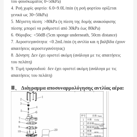
του φουσκώματος 0~50kPa)
4. Ροή χωρίς φορτίο: 6.0~9.0L/min (η ροή φορτίου ορίζεται
γενικά ως 30~50kPa)
5. Μέγιστη πίεση: >80kPa (η πίεση της δομής ανακούφισης
πίεσης μπορεί να ρυθμιστεί από 30kPa έως 80kPa)
6. Θόρυβος: <50dB (5cm sponge underneath, 50cm distance)
7. Αεροστεγανότητα: <0.2mL/min (η αντλία και η βαλβίδα έχουν
απαιτήσεις αεροστεγανότητας)
8. Δόνηση: Δεν έχει οριστεί ακόμη (ανάλογα με τις απαιτήσεις
του πελάτη)
9. Τιμή τραγουδιού: δεν έχει οριστεί ακόμη (ανάλογα με τις
απαιτήσεις του πελάτη)
Ⅲ、 Διάγραμμα αποσυναρμολόγησης αντλίας αέρα: