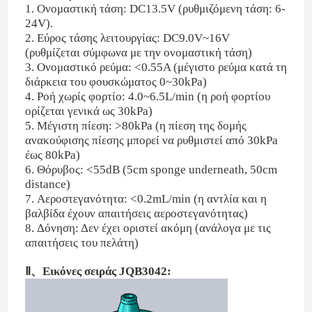
1. Ονομαστική τάση: DC13.5V (ρυθμιζόμενη τάση: 6-
24V).
2. Εύρος τάσης λειτουργίας: DC9.0V~16V
(ρυθμίζεται σύμφωνα με την ονομαστική τάση)
3. Ονομαστικό ρεύμα: <0.55A (μέγιστο ρεύμα κατά τη
διάρκεια του φουσκώματος 0~30kPa)
4. Ροή χωρίς φορτίο: 4.0~6.5L/min (η ροή φορτίου
ορίζεται γενικά ως 30kPa)
5. Μέγιστη πίεση: >80kPa (η πίεση της δομής
ανακούφισης πίεσης μπορεί να ρυθμιστεί από 30kPa
έως 80kPa)
6. Θόρυβος: <55dB (5cm sponge underneath, 50cm
distance)
7. Αεροστεγανότητα: <0.2mL/min (η αντλία και η
βαλβίδα έχουν απαιτήσεις αεροστεγανότητας)
Σπίτι
8. Δόνηση: Δεν έχει οριστεί ακόμη (ανάλογα με τις
απαιτήσεις του πελάτη)
Προϊόντα
Ⅱ、Εικόνες σειράς JQB3042:
Εμφάνιση VR