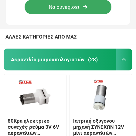
ΑΛΛΕΣ ΚΑΤΗΓΟΡΙΕΣ ΑΠΟ ΜΑΣ
Αεραντλία μικροϋπολογιστών
(28)
Σπίτι
Προϊόντα
80Kpa ηλεκτρικό
Ιατρική οξυγόνου
συνεχές ρεύμα 3V 6V
μηχανή ΣΥΝΕΧΏΝ 12V
αεραντλιών
μίνι αεραντλιών
Εμφάνιση VR