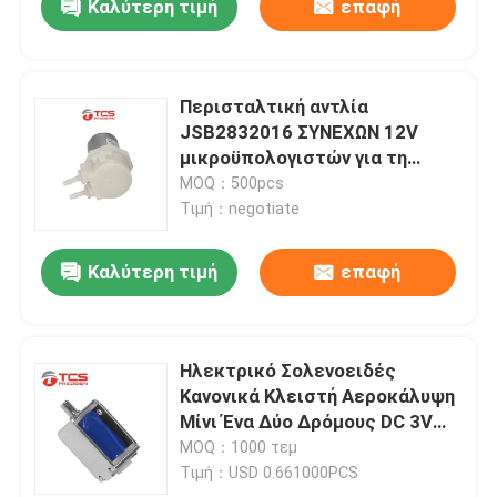
Καλύτερη τιμή
επαφή
Περισταλτική αντλία
JSB2832016 ΣΥΝΕΧΩΝ 12V
μικροϋπολογιστών για τη
μηχανή Aromatherapy massager
MOQ：500pcs
Τιμή：negotiate
Καλύτερη τιμή
επαφή
Ηλεκτρικό Σολενοειδές
Κανονικά Κλειστή Αεροκάλυψη
Μίνι Ένα Δύο Δρόμους DC 3V
300mmHg Πίεση
MOQ：1000 τεμ
Τιμή：USD 0.661000PCS