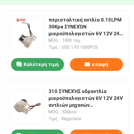
περισταλτική αντλία 0.15LPM
30Kpa ΣΥΝΕΧΏΝ
μικροϋπολογιστών 6V 12V 24V
για το ρομπότ οχημάτων
MOQ：1000 τεμ
αποκομιδής απορριμμάτων
Τιμή：USD 1.93 1000PCS
Καλύτερη τιμή
επαφή
310 ΣΥΝΕΧΉΣ υδραντλία
μικροϋπολογιστών 6V 12V 24V
αντλιών μηχανών
περισταλτική για το διανομέα
MOQ：500pcs
σαπουνιών χεριών
Τιμή：Negotiate