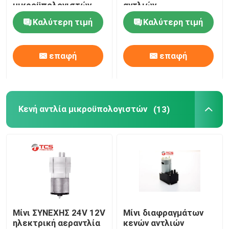
μικροϋπολογιστών
αντλιών
για
διαφραγμάτων
Καλύτερη τιμή
Καλύτερη τιμή
Sphygmomanometer
μικροϋπολογιστών
Σχετικά με εμάς
ηλεκτρική 2.4W
επαφή
επαφή
Επισκεψή εργοστασίου
Έλεγχος ποιότητας
Κενή αντλία μικροϋπολογιστών
(13)
Επικοινωνήστε μαζί μας
Ειδήσεις
Υποθέσεις
Μίνι ΣΥΝΕΧΗΣ 24V 12V
Μίνι διαφραγμάτων
ηλεκτρική αεραντλία
κενών αντλιών
Μπλογκ