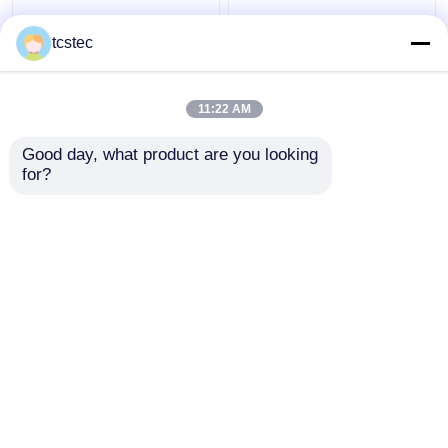
Έξυπνο συνεχές
Κάθετο πλανητικό
ρεύμα 12V μηχανών
αβούρτσιστο
tcstec
0.07A εργαλείων
αργόστροφο συνεχές
μετάλλων εγχώριων
ρεύμα 6V 12V 24V
μικροϋπολογιστών
μηχανών εργαλείων
11:22 AM
Καλύτερη τιμή
Καλύτερη τιμή
παιχνιδιών - μίνι
σκουληκιών που
πρότυπο 24V
συνδέεται
Good day, what product are you looking 
for?
επαφή
επαφή
Δείτε περισσότερων
Αρχική Σελίδα
Περίπου εμείς
επαφή
Desktop Site
Sitemap
Πολιτική απορρήτου
Ποιότητα
Αεραντλία μικροϋπολογιστών
Κίνα