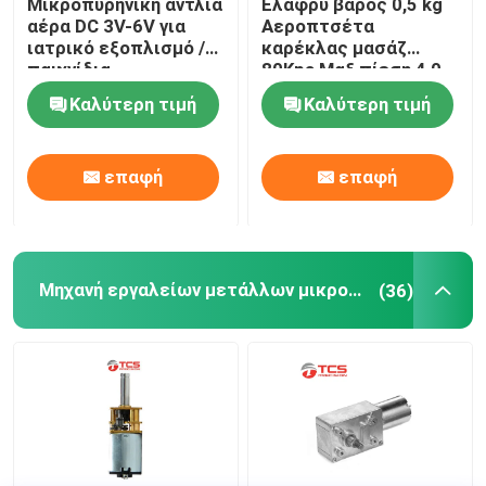
Μικροπυρηνική αντλία
Ελαφρύ βάρος 0,5 kg
αέρα DC 3V-6V για
Αεροπτσέτα
ιατρικό εξοπλισμό /
καρέκλας μασάζ
παιχνίδια
80Kpa Μαξ πίεση 4,0 ~
6,5L/Min
Καλύτερη τιμή
Καλύτερη τιμή
επαφή
επαφή
Μηχανή εργαλείων μετάλλων μικροϋπολογιστών
(36)